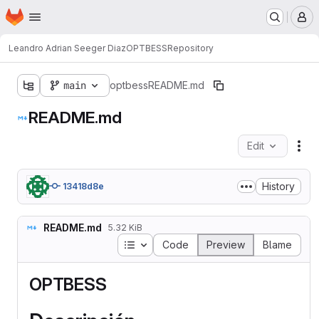
Homepage
Skip to main content
M
Leandro Adrian Seeger Diaz
OPTBESS
Repository
main
optbess
README.md
README.md
Edit
Fil
History
13418d8e
README.md
5.32 KiB
Table of contents
Code
Preview
Blame
OPTBESS