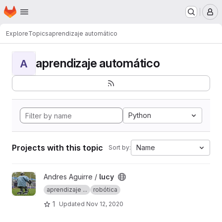
Homepage
Skip to main content
M
Explore
Topics
aprendizaje automático
aprendizaje automático
A
Python
Projects with this topic
Name
Sort by:
View lucy project
Andres Aguirre /
lucy
aprendizaje ...
robótica
1
Updated
Nov 12, 2020