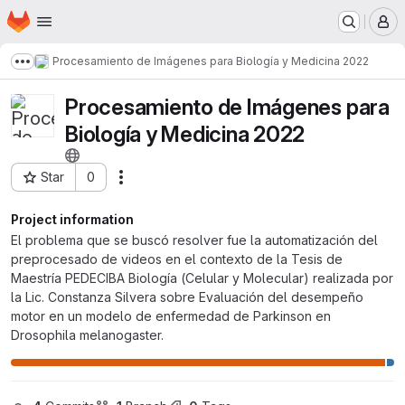
Homepage
Skip to main content
M
Procesamiento de Imágenes para Biología y Medicina 2022
Show more breadcrumbs
Procesamiento de Imágenes para
Biología y Medicina 2022
Star
0
Actions
Project ID: 11819
Project information
El problema que se buscó resolver fue la automatización del
preprocesado de videos en el contexto de la Tesis de
Maestría PEDECIBA Biología (Celular y Molecular) realizada por
la Lic. Constanza Silvera sobre Evaluación del desempeño
motor en un modelo de enfermedad de Parkinson en
Drosophila melanogaster.