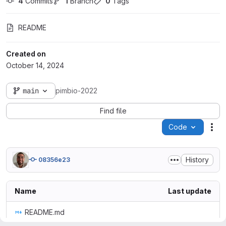
4
 Commits
1
 Branch
0
 Tags
README
Created on
October 14, 2024
main
pimbio-2022
Find file
Code
Act
History
08356e23
Name
Last update
README.md