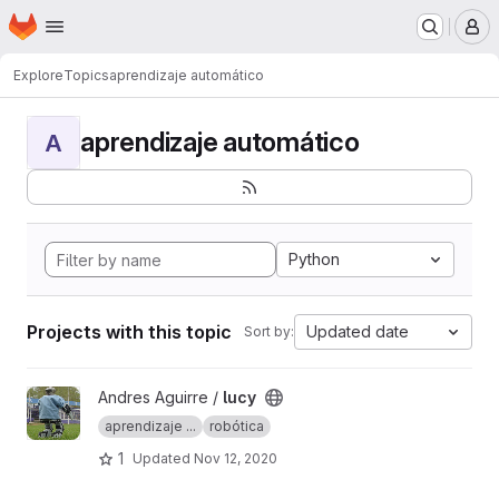
Homepage
Skip to main content
M
Explore
Topics
aprendizaje automático
aprendizaje automático
A
Python
Projects with this topic
Updated date
Sort by:
View lucy project
Andres Aguirre /
lucy
aprendizaje ...
robótica
1
Updated
Nov 12, 2020