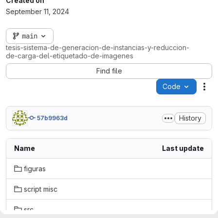
Created on
September 11, 2024
main
tesis-sistema-de-generacion-de-instancias-y-reduccion-
de-carga-del-etiquetado-de-imagenes
Find file
Code
Act
History
57b9963d
Name
Last update
figuras
script misc
src