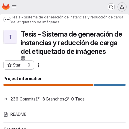
Homepage
Skip to main content
M
Tesis - Sistema de generación de instancias y reducción de carga
Show more breadcrumbs
del etiquetado de imágenes
Tesis - Sistema de generación de
T
instancias y reducción de carga
del etiquetado de imágenes
Star
0
Actions
Project ID: 11699
Project information
236
 Commits
8
 Branches
0
 Tags
README